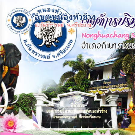
×
หน้า
close
หลัก
ข้อมูล
พื้น
ฐาน
บุคลากร
แผน
ยุทธศาสตร์
ข่าวสาร