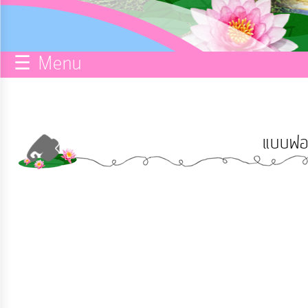
กิจการ
สภา
☰ Menu
บริการ
ข้อมูล
แบบฟอร
ITA
e-
Service
Q&A
การ