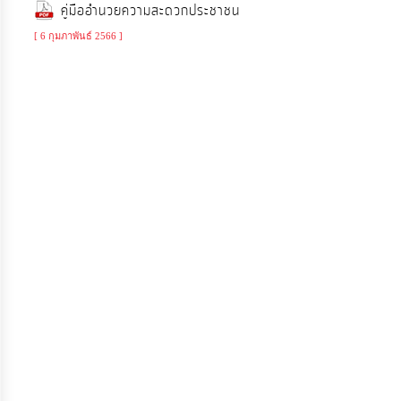
คู่มืออำนวยความสะดวกประชาชน
ประมาณ
[ 6 กุมภาพันธ์ 2566 ]
ประจำ
ปี
การ
บริหาร
และ
พัฒนา
ทรัพยากร
บุคคล
การ
จัด
ซื้อ
จัด
จ้าง