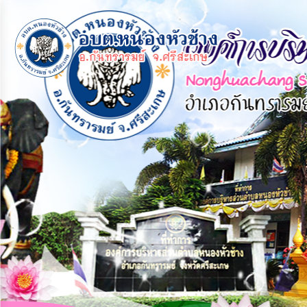
×
หน้า
close
หลัก
ข้อมูล
พื้น
ฐาน
บุคลากร
แผน
ยุทธศาสตร์
ข่าวสาร