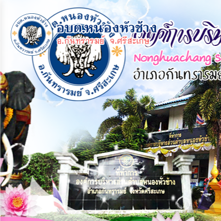
×
หน้า
close
หลัก
ข้อมูล
พื้น
ฐาน
บุคลากร
แผน
ยุทธศาสตร์
ข่าวสาร