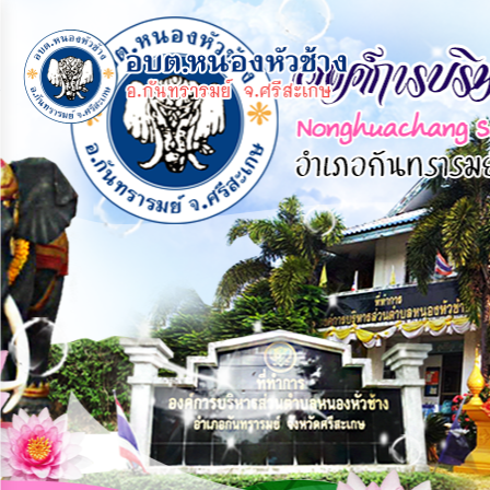
×
หน้า
close
หลัก
ข้อมูล
พื้น
ฐาน
บุคลากร
แผน
ยุทธศาสตร์
ข่าวสาร