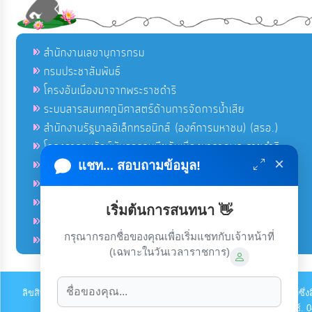
สำนักงานเลขานุการกรม
กรมประชาสัมพันธ์
โครงอันเนื่องมาจากพระราชดำริ
ระบบสารสนเทศภูมิศาสตร์ด้านการจัดการน้ำเสีย
สำนักงานรัฐบาลอิเล็กทรอนิกส์ (องค์การมหาชน) (สรอ.)
โครงการอนุรักษ์พันธุกรรมพืชอันเนื่องมาจากพระราชดำริ
×
คลังข่าวมหาไทย
แชท... สอบถามข้อมูล!
คู่มือตาม พ.ร.บ.อำนวยความสดวกฯ
ฐานข้อมูลหน่วยงานภาครัฐ (INFO)
เริ่มต้นการสนทนา 👋
ศูนย์คุ้มครองผู้ใช้บริการทางการเงิน ศคง.
กรุณากรอกชื่อของคุณเพื่อเริ่มแชทกับเจ้าหน้าที่
ศูนย์อำนวยการบริหารจังหวัดชายแดนภาคใต้ ศอ.บต.
(เฉพาะในวันเวลาราชการ)
ลิขสิทธิ์ © 2022-2023 องค์การบริหารส่วนตำบลหนองหัวช้าง ขอสงวนไว้ซึ่งส
826079 แฟกซ์. 0