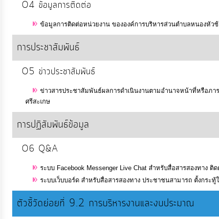
O4 ข้อมูลการติดต่อ
ประมาณ
ประจำ
ข้อมูลการติดต่อหน่วยงาน ขององค์การบริหารส่วนตำบลหนองหัวช้
ปี
การประชาสัมพันธ์
การ
O5 ข่าวประชาสัมพันธ์
บริหาร
ข่าวสารประชาสัมพันธ์ผลการดำเนินงานตามอำนาจหน้าที่หรือภารก
และ
ศรีสะเกษ
พัฒนา
ทรัพยากร
การปฏิสัมพันธ์ข้อมูล
บุคคล
O6 Q&A
การ
ระบบ Facebook Messenger Live Chat สำหรับสื่อสารสองทาง ติดต
จัด
ระบบเว็บบอร์ด สำหรับสื่อสารสองทาง ประชาชนสามารถ ตั้งกระทู้
ซื้อ
ตัวชี้วัดย่อยที่ 9.2 การบริหารงานและงบประมาณ
จัด
จ้าง