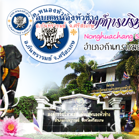
×
หน้า
close
หลัก
ข้อมูล
พื้น
ฐาน
บุคลากร
แผน
ยุทธศาสตร์
ข่าวสาร