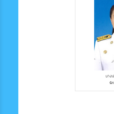
นางเส
นัก