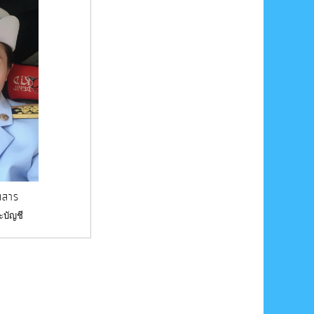
ณสาร
ะบัญชี