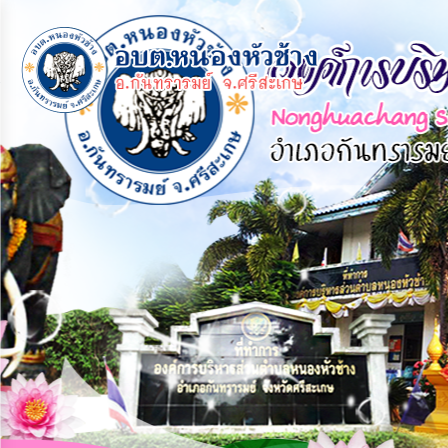
×
หน้า
close
หลัก
ข้อมูล
พื้น
ฐาน
บุคลากร
แผน
ยุทธศาสตร์
ข่าวสาร