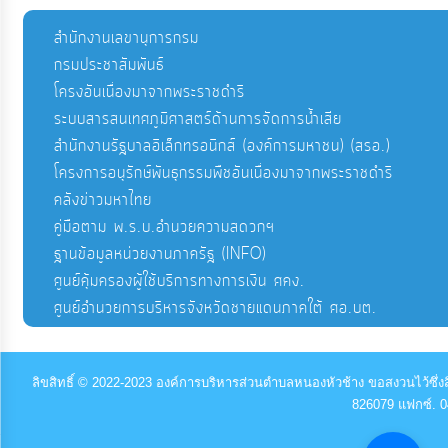
สำนักงานเลขานุการกรม
กรมประชาสัมพันธ์
โครงอันเนื่องมาจากพระราชดำริ
ระบบสารสนเทศภูมิศาสตร์ด้านการจัดการน้ำเสีย
สำนักงานรัฐบาลอิเล็กทรอนิกส์ (องค์การมหาชน) (สรอ.)
โครงการอนุรักษ์พันธุกรรมพืชอันเนื่องมาจากพระราชดำริ
คลังข่าวมหาไทย
คู่มือตาม พ.ร.บ.อำนวยความสดวกฯ
ฐานข้อมูลหน่วยงานภาครัฐ (INFO)
ศูนย์คุ้มครองผู้ใช้บริการทางการเงิน ศคง.
ศูนย์อำนวยการบริหารจังหวัดชายแดนภาคใต้ ศอ.บต.
ลิขสิทธิ์ © 2022-2023 องค์การบริหารส่วนตำบลหนองหัวช้าง ขอสงวนไว้ซึ่งส
826079 แฟกซ์. 0