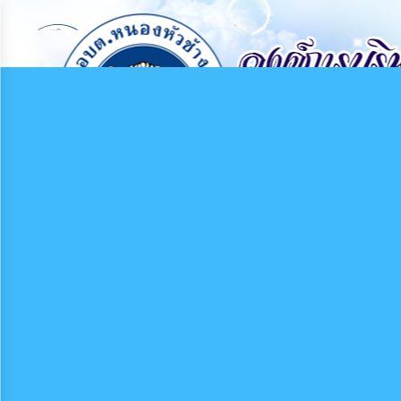
×
หน้า
close
หลัก
ข้อมูล
พื้น
ฐาน
บุคลากร
แผน
ยุทธศาสตร์
ข่าวสาร