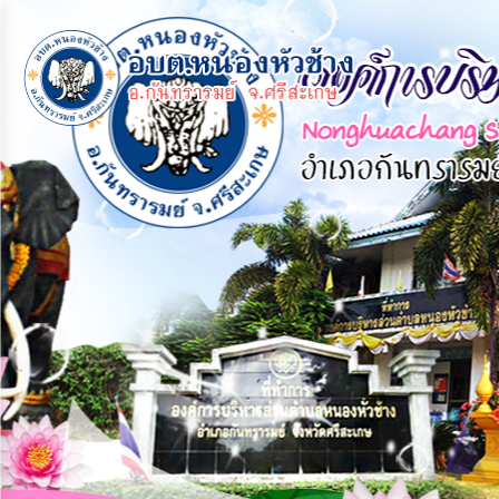
×
หน้า
close
หลัก
ข้อมูล
พื้น
ฐาน
บุคลากร
แผน
ยุทธศาสตร์
ข่าวสาร