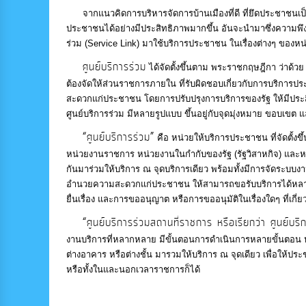
จากแนวคิดการบริหารจัดการบ้านเมืองที่ดี ที่ยึดประชาชนเป็น
ประชาชนได้อย่างมีประสิทธิภาพมากขึ้น อันจะนำมาซึ่งความพึงพ
ร่วม (Service Link) มาใช้บริการประชาชน ในเรื่องต่างๆ ของห
ศูนย์บริการร่วม
ได้จัดตั้งขึ้นตาม พระราชกฤษฎีกา ว่าด้ว
ต้องจัดให้ส่วนราชการภายใน ที่รับผิดชอบเกี่ยวกับการบริการปร
สะดวกแก่ประชาชน โดยการปรับปรุงการบริการของรัฐ ให้มีประส
ศูนย์บริการร่วม มีหลายรูปแบบ ขึ้นอยู่กับจุดมุ่งหมาย ขอบเ
“ศูนย์บริการร่วม”
คือ หน่วยให้บริการประชาชน ที่จัดตั้ง
หน่วยงานราชการ หน่วยงานในกำกับของรัฐ (รัฐวิสาหกิจ) และหน
กันมาร่วมให้บริการ ณ จุดบริการเดียว พร้อมทั้งมีการจัดระบบงาน
อำนวยความสะดวกแก่ประชาชน ให้สามารถขอรับบริการได้หลายเร
ยื่นเรื่อง และการขออนุญาต หรือการขออนุมัติในเรื่องใดๆ ที่เกี่ย
“ศูนย์บริการร่วมสถานที่ราชการ หรือเรียกว่า ศูนย์บริ
งานบริการที่หลากหลาย มีขั้นตอนการดำเนินการหลายขั้นตอน หรือต้อ
ต่างอาคาร หรือต่างชั้น มารวมให้บริการ ณ จุดเดียว เพื่อให้ปร
หรือทั้งในและนอกเวลาราชการก็ได้
การนำกระบวนงานตามภารกิจขององค์กรปกครองส่วนท้อ