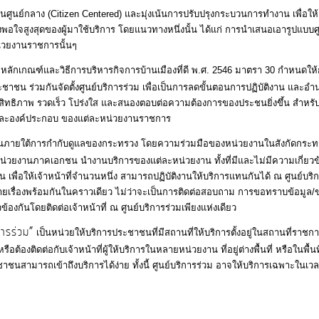
ศูนย์กลาง (Citizen Centered) และมุ่งเน้นการปรับปรุงกระบวนการทำงาน เพื่อให
อใจสูงสุดของผู้มาใช้บริการ โดยแนวทางหนึ่งนั้น ได้แก่ การนำเสนอเอารูปแบบศู
น่วยงานราชการนั้นๆ
ย หลักเกณฑ์และวิธีการบริหารกิจการบ้านเมืองที่ดี พ.ศ. 2546 มาตรา 30 กำหนดใ
ะชาชน ร่วมกันจัดตั้งศูนย์บริการร่วม เพื่อเป็นการลดขั้นตอนการปฏิบัติงาน และ
ิทธิภาพ รวดเร็ว โปร่งใส และสนองตอบต่อความต้องการของประชนยิ่งขึ้น สำหรั
ขต และองค์ประกอบ ของแต่ละหน่วยงานราชการ
ขึ้นภายใต้การกำกับดูแลของกระทรวง โดยความร่วมมือของหน่วยงานในสังกัดกระทรวง
่วยงานภาคเอกชน นำงานบริการของแต่ละหน่วยงาน ทั้งที่มีและไม่มีความเกี่ยวข้
 เพื่อให้เจ้าหน้าที่จำนวนหนึ่ง สามารถปฏิบัติงานให้บริการแทนกันได้ ณ ศูนย์บริกา
ื่องพร้อมกันในคราวเดียว ไม่ว่าจะเป็นการติดต่อสอบถาม การขอทราบข้อมูล/
วข้องกันโดยติดต่อเจ้าหน้าที่ ณ ศูนย์บริการร่วมเพียงแห่งเดียว
การร่วม”
เป็นหน่วยให้บริการประชาชนที่มีสถานที่ให้บริการตั้งอยู่ในสถานที่ราช
งติดต่อกับเจ้าหน้าที่ผู้ให้บริการในหลายหน่วยงาน ที่อยู่ต่างพื้นที่ หรือในพื้นที
ะชาชนสามารถเข้าถึงบริการได้ง่าย ทั้งนี้ ศูนย์บริการร่วม อาจให้บริการเฉพาะในเ
งถิ่น ที่กระทรวงมหาดไทยได้แนะนำให้ลดระยะเวลาการปฏิบัติราชก